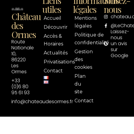
Liens
Informations
Suivez-
utiles
légales
nous
Château
chateau.
Accueil
Mentions
des
@LeChat
légales
Découvrir
Laissez-
Ormes
Politique de
Accès &
nous
Route
confidentialité
un avis
Horaires
Nationale
sur
Gestion
Actualités
10,
Google
86220
des
Privatisations
Les
cookies
Contact
Ormes
Plan
+33
du
(0)6 80
site
95 61 93
Contact
info@chateaudesormes.fr