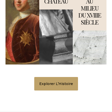
CHÂTEAU
AU
MILIEU
DU XVIIIE
SIÈCLE
Explorer L’Histoire