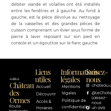
débiter viande et volailles ont été installés
entre les fenêtres et à gauche. Au fond à
gauche, est la pièce dévolue au nettoyage
de la vaisselles et des grandes pièces de
cuisson comprenant un évier sous forme de
pierre à laver reposant sur son pied en
console et un égouttoir sur le flanc gauche.
Liens
Informations
Suivez-
utiles
légales
nous
Château
chateau.
Accueil
Mentions
des
@LeChat
légales
Découvrir
Laissez-
Ormes
Politique de
Accès &
nous
Route
confidentialité
un avis
Horaires