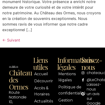
monument historique. Votre présence a enrichi notre
demeure de votre curiosité et de votre intérêt pour
notre patrimoine. Au Château des Ormes, nous croyons
en la création de souvenirs exceptionnels. Nous
sommes ravis de vous informer que notre cadre
exceptionnel […]
←
Suivant
Liens
Informations
Suivez-
utiles
légales
nous
Château
chateau.
Accueil
Mentions
des
@LeChat
légales
Découvrir
Laissez-
Ormes
Politique de
Accès &
nous
Route
confidentialité
un avis
Horaires
Nationale
sur
Gestion
Actualités
10,
Google