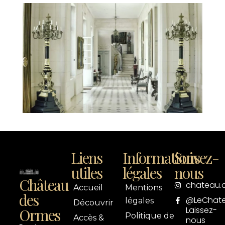
Liens
Informations
Suivez-
utiles
légales
nous
Château
chateau.
Accueil
Mentions
des
@LeChat
légales
Découvrir
Laissez-
Ormes
Politique de
Accès &
nous