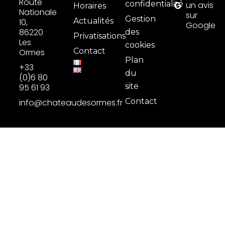
Route
confidentialité
un avis
Horaires
Nationale
sur
Gestion
Actualités
10,
Google
86220
des
Privatisations
Les
cookies
Contact
Ormes
Plan
+33
du
(0)6 80
site
95 61 93
Contact
info@chateaudesormes.fr