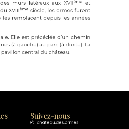
ème
 des murs latéraux aux XVII
et
ème
du XVIII
siècle, les ormes furent
s les remplacent depuis les années
pale. Elle est précédée d’un chemin
es (à gauche) au parc (à droite). La
 pavillon central du château.
les
Suivez-nous
chateau.des.ormes