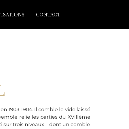
TISATIONS
CONTACT
L
en 1903-1904. Il comble le vide laissé
semble relie les parties du XVIII
ème
é sur trois niveaux – dont un comble