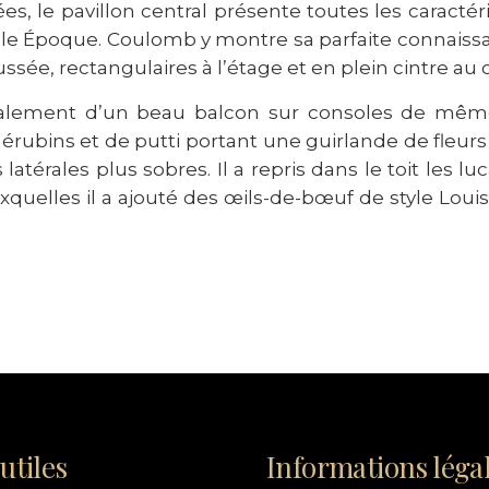
, le pavillon central présente toutes les caractéri
Belle Époque. Coulomb y montre sa parfaite connais
ée, rectangulaires à l’étage et en plein cintre au 
galement d’un beau balcon sur consoles de même s
hérubins et de putti portant une guirlande de fleur
atérales plus sobres. Il a repris dans le toit les l
uxquelles il a ajouté des œils-de-bœuf de style Loui
utiles
Informations léga