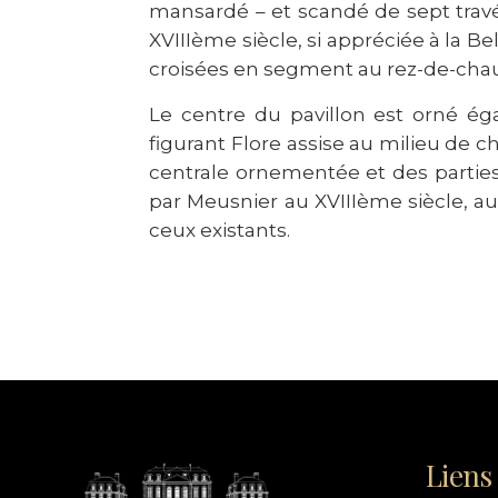
mansardé – et scandé de sept travées
XVIII
ème
siècle, si appréciée à la 
croisées en segment au rez-de-chauss
Le centre du pavillon est orné é
figurant Flore assise au milieu de c
centrale ornementée et des parties l
par Meusnier au XVIII
ème
siècle, a
ceux existants.
Liens 