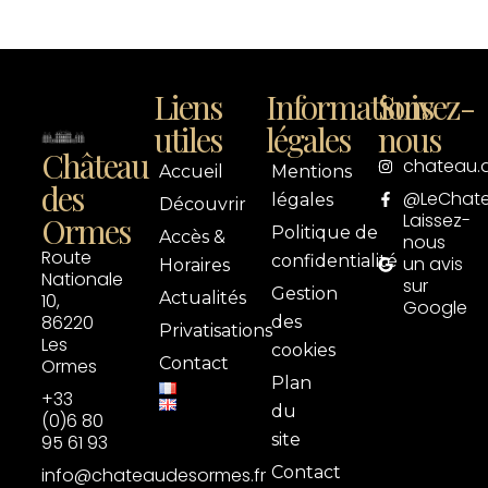
Liens
Informations
Suivez-
utiles
légales
nous
Château
chateau.
Accueil
Mentions
des
@LeChat
légales
Découvrir
Laissez-
Ormes
Politique de
Accès &
nous
Route
confidentialité
un avis
Horaires
Nationale
sur
Gestion
Actualités
10,
Google
86220
des
Privatisations
Les
cookies
Contact
Ormes
Plan
+33
du
(0)6 80
site
95 61 93
Contact
info@chateaudesormes.fr