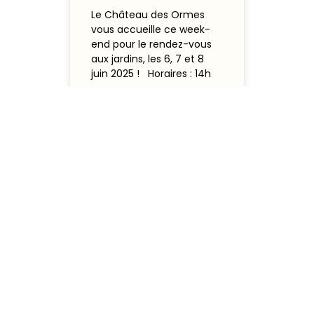
Le Château des Ormes
vous accueille ce week-
end pour le rendez-vous
aux jardins, les 6, 7 et 8
juin 2025 ! Horaires : 14h
LIRE L'ARTICLE
6 juin 2025
Liens
Informations
Suivez-
utiles
légales
nous
Château
chateau.
Accueil
Mentions