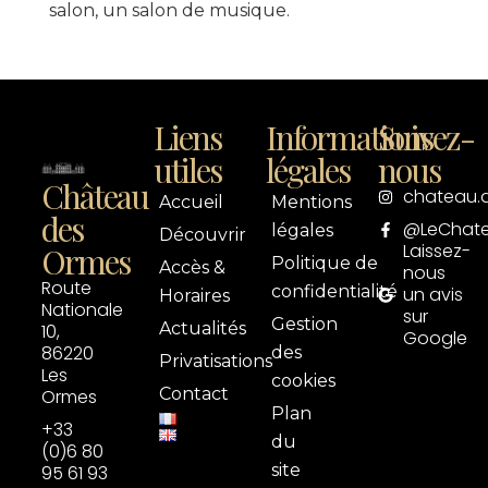
salon, un salon de musique.
Liens
Informations
Suivez-
utiles
légales
nous
Château
chateau.
Accueil
Mentions
des
@LeChat
légales
Découvrir
Laissez-
Ormes
Politique de
Accès &
nous
Route
confidentialité
un avis
Horaires
Nationale
sur
Gestion
Actualités
10,
Google
86220
des
Privatisations
Les
cookies
Contact
Ormes
Plan
+33
du
(0)6 80
site
95 61 93