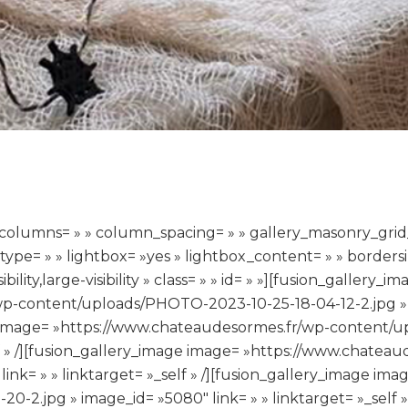
 » columns= » » column_spacing= » » gallery_masonry_grid_
pe= » » lightbox= »yes » lightbox_content= » » bordersiz
lity,large-visibility » class= » » id= » »][fusion_gallery_im
p-content/uploads/PHOTO-2023-10-25-18-04-12-2.jpg » i
age image= »https://www.chateaudesormes.fr/wp-content/
self » /][fusion_gallery_image image= »https://www.cha
link= » » linktarget= »_self » /][fusion_gallery_image i
2.jpg » image_id= »5080″ link= » » linktarget= »_self »