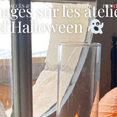
ages sur les ateli
ACCÈS & HORAIRES
ACTUALITÉS
PRIVA
s d’Halloween