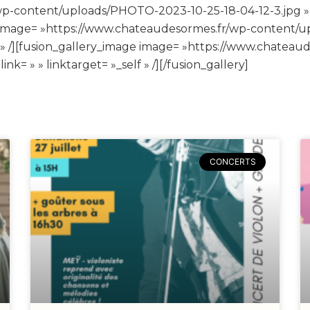
p-content/uploads/PHOTO-2023-10-25-18-04-12-3.jpg » i
age image= »https://www.chateaudesormes.fr/wp-content
self » /][fusion_gallery_image image= »https://www.chat
nk= » » linktarget= »_self » /][/fusion_gallery]
CONCERTS