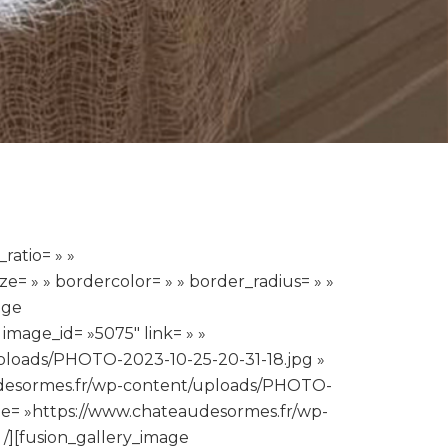
ratio= » »
e= » » bordercolor= » » border_radius= » »
age
mage_id= »5075″ link= » »
uploads/PHOTO-2023-10-25-20-31-18.jpg »
teaudesormes.fr/wp-content/uploads/PHOTO-
mage= »https://www.chateaudesormes.fr/wp-
 /][fusion_gallery_image