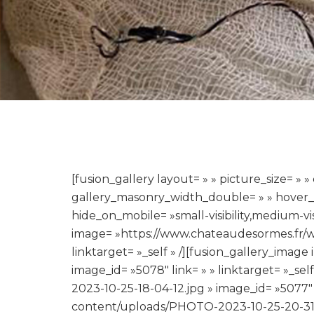
[fusion_gallery layout= » » picture_size= »
gallery_masonry_width_double= » » hover_ty
hide_on_mobile= »small-visibility,medium-visibi
image= »https://www.chateaudesormes.fr/w
linktarget= »_self » /][fusion_gallery_im
image_id= »5078″ link= » » linktarget= »_
2023-10-25-18-04-12.jpg » image_id= »5077″ 
content/uploads/PHOTO-2023-10-25-20-31-20-