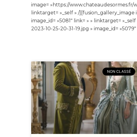
image= »https://www.chateaudesormes.fr/w
linktarget= »_self » /][fusion_gallery_im
image_id= »5081″ link= » » linktarget= »_
2023-10-25-20-31-19.jpg » image_id= »5079″ li
NON CLASSÉ