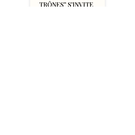
TRÔNES” S’INVITE
AU CHÂTEAU DES
ORMES
« LA GUERRE DES TRÔNES”
S’INVITE AU CHÂTEAU DES
ORMES En 2023, le
Château des Ormes a
accueilli le tournage de la
saison 7 de la
LIRE L'ARTICLE
28 janvier 2026
CONCERTS