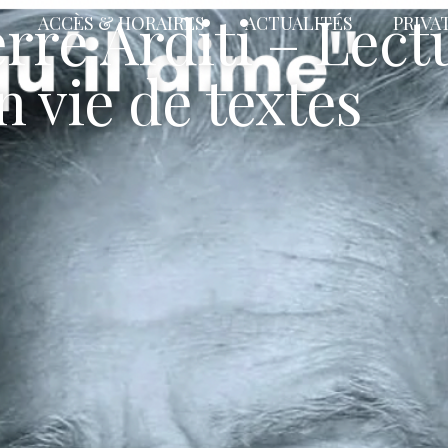
erre Arditi – Lect
ACCÈS & HORAIRES
ACTUALITÉS
PRIVA
n vie de textes