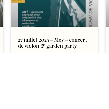
27 juillet 2025 – Meÿ – concert
de violon & garden party
Le Château des Ormes et le Docteur
Sydney Abbou ont la joie de recevoir la
talentueuse violoniste Meÿ pour un
concert le dimanche 27 juillet
LIRE L'ARTICLE
4 juillet 2025