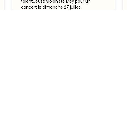
talentueuse violoniste Meÿ pour un
concert le dimanche 27 juillet
LIRE L'ARTICLE
4 juillet 2025
utiles
Informations léga
Mentions légales
ir
Politique de confidentialit