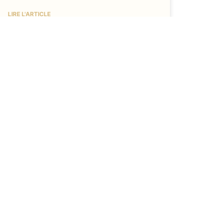
LIRE L'ARTICLE
6 juin 2025
les
Suivez-nous
chateau.des.ormes
@LeChateauDesOrmes
é
Laissez-nous un avis sur Google