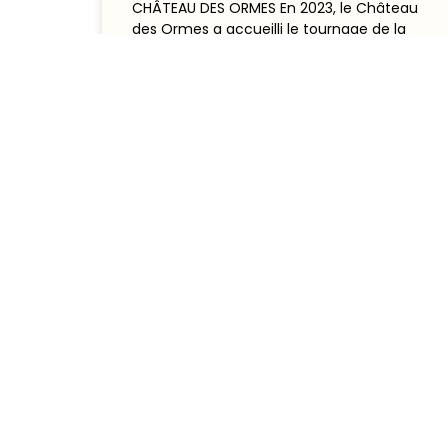
CHÂTEAU DES ORMES En 2023, le Château
des Ormes a accueilli le tournage de la
saison 7 de la
LIRE L'ARTICLE
28 janvier 2026
Liens 
Accueil
Château des Ormes
Découvr
Route Nationale 10,