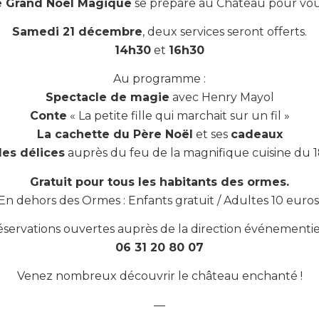
e Grand Noël Magique
se prépare au Château pour vou
Samedi 21 décembre
, deux services seront offerts.
14h30
et
16h30
Au programme :
Spectacle de magie
avec Henry Mayol
Conte
« La petite fille qui marchait sur un fil »
La cachette du Père Noël
et ses
cadeaux
des délices
auprès du feu de la magnifique cuisine du 1
Gratuit pour tous les habitants des ormes.
En dehors des Ormes : Enfants gratuit / Adultes 10 euros
servations ouvertes auprès de la direction événementie
06 31 20 80 07
Venez nombreux découvrir le château enchanté !
—