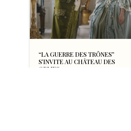
“LA GUERRE DES TRÔNES”
S’INVITE AU CHÂTEAU DES
ORMES
« LA GUERRE DES TRÔNES” S’INVITE AU
CHÂTEAU DES ORMES En 2023, le Château
des Ormes a accueilli le tournage de la
saison 7 de la
LIRE L'ARTICLE