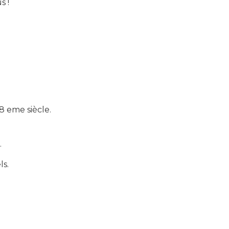
s !
8 eme siècle.
.
ls.