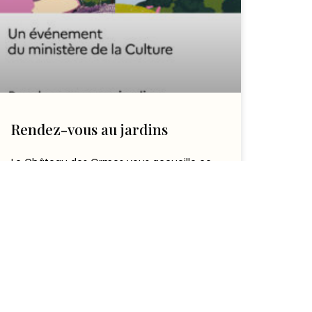
Rendez-vous au jardins
Le Château des Ormes vous accueille ce
week-end pour le rendez-vous aux jardins,
les 6, 7 et 8 juin 2025 ! Horaires : 14h
LIRE L'ARTICLE