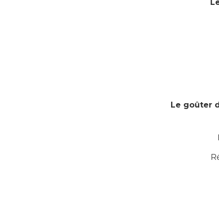
L
Le goûter 
Ré