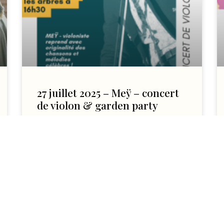
27 juillet 2025 – Meÿ – concert
de violon & garden party
Le Château des Ormes et le Docteur
Sydney Abbou ont la joie de recevoir la
talentueuse violoniste Meÿ pour un
concert le dimanche 27 juillet
LIRE L'ARTICLE