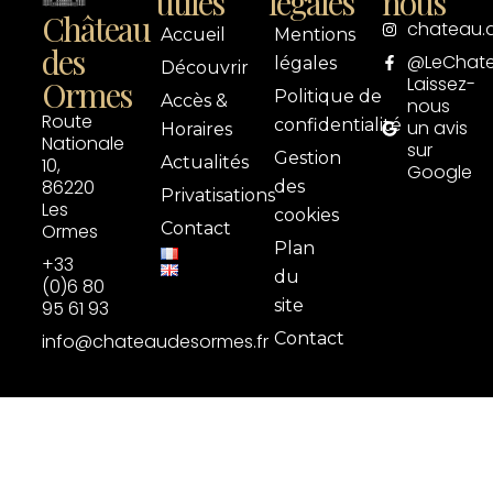
utiles
légales
nous
Château
chateau.
Accueil
Mentions
des
@LeChat
légales
Découvrir
Laissez-
Ormes
Politique de
Accès &
nous
Route
confidentialité
un avis
Horaires
Nationale
sur
Gestion
Actualités
10,
Google
86220
des
Privatisations
Les
cookies
Contact
Ormes
Plan
+33
du
(0)6 80
site
95 61 93
Contact
info@chateaudesormes.fr